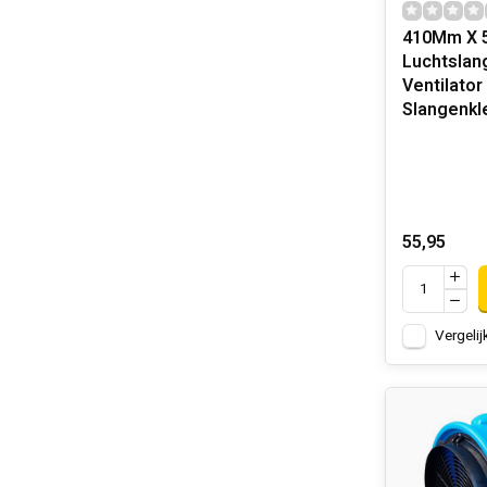
410Mm X 5
Luchtslang
Ventilator 
Slangenk
55,95
Vergelij