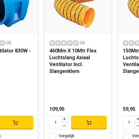
(0)
(0)
tilator 830W -
460Mm X 10Mtr Flex
150Mm 
Luchtslang Axiaal
Luchts
Ventilator Incl.
Ventila
Slangenklem
Slang
109,95
59,95
k
Vergelijk
Ver