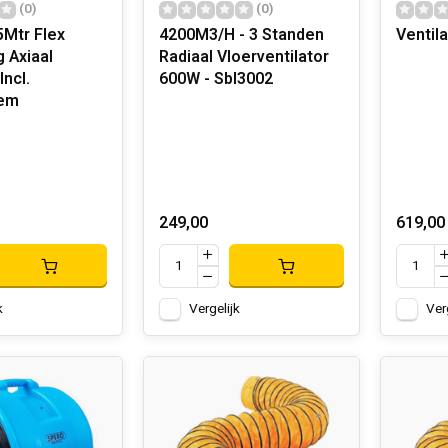
(0)
(0)
Mtr Flex
4200M3/H - 3 Standen
Ventila
 Axiaal
Radiaal Vloerventilator
Incl.
600W - Sbl3002
lem
249,00
619,00
k
Vergelijk
Ver