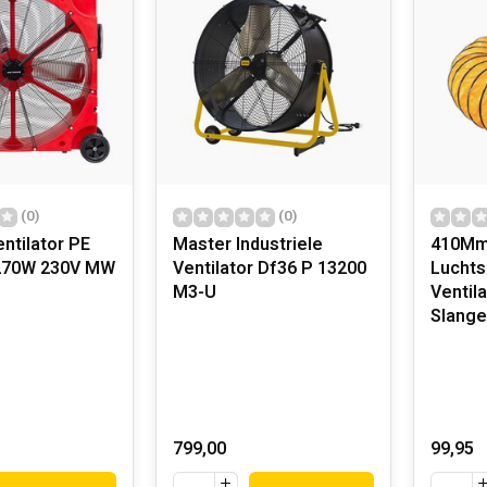
(0)
(0)
ntilator PE
Master Industriele
410Mm 
70W 230V MW
Ventilator Df36 P 13200
Luchts
M3-U
Ventila
Slang
799,00
99,95