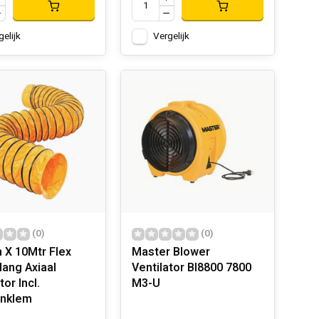
gelijk
Vergelijk
(0)
(0)
X 10Mtr Flex
Master Blower
lang Axiaal
Ventilator Bl8800 7800
tor Incl.
M3-U
enklem