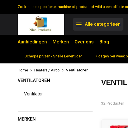
Zoekt u een specifieke machine of product of wild u een offerte
Alle categorieën
Aanbiedingen
Merken
Over ons
Blog
rtiment
Scherpe prijzen - Snelle Levertijden
7 dagen per week 
Home
Heaters / Airco
Ventilatoren
VENTILATOREN
VENTI
Ventilator
32 Producten
MERKEN