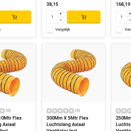
38,15
168,19
k
Vergelijk
Ver
(0)
(0)
0Mtr Flex
300Mm X 5Mtr Flex
250Mm 
 Axiaal
Luchtslang Axiaal
Luchts