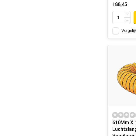
188,45
Vergelij
610Mm X 1
Luchtslang