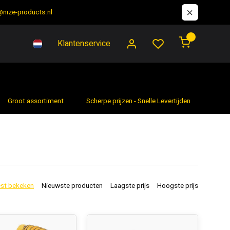
@nize-products.nl
0
Klantenservice
Groot assortiment
Scherpe prijzen - Snelle Levertijden
7 da
st bekeken
Nieuwste producten
Laagste prijs
Hoogste prijs