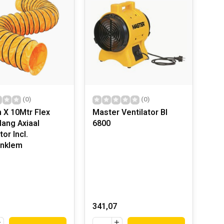
(0)
(0)
X 10Mtr Flex
Master Ventilator Bl
lang Axiaal
6800
tor Incl.
enklem
341,07