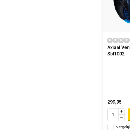
Axiaal Ven
Sbl1002
299,95
Vergelij