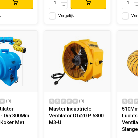
k
Vergelijk
Ver
(0)
(0)
tilator
Master Industriele
510Mm 
- Dia:300Mm
Ventilator Dfx20 P 6800
Luchts
. Koker Met
M3-U
Ventila
Slang