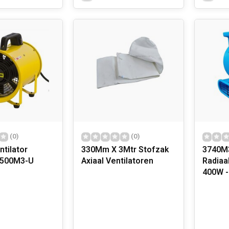
(0)
(0)
tilator
330Mm X 3Mtr Stofzak
3740M3
1500M3-U
Axiaal Ventilatoren
Radiaal
400W -