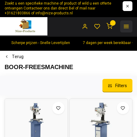
Zoekt u een specifieke machine of product of wild u een offerte
ontvangen Contacteer ons dan direct Bel of mail naar
+31621803866 of
info@nize-products.nl
0
Scherpe prijzen - Snelle Levertijden
7 dagen per week bereikbaar +
Terug
BOOR-FREESMACHINE
Filters