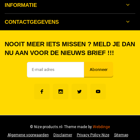
INFORMATIE
CONTACTGEGEVENS
NOOIT MEER IETS MISSEN ? MELD JE DAN
NU AAN VOOR DE NIEUWS BRIEF !!!
Abonneer
© Nize-products.nl
- Theme made by
Webdinge
Algemene voorwaarden
Disclaimer
Privacy Policy Nize
Sitemap