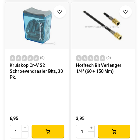
(0)
(0)
Kruiskop Cr-V S2
Hofftech Bit Verlenger
Schroevendraaier Bits, 30
1/4" (60 + 150 Mm)
Pk.
6,95
3,95