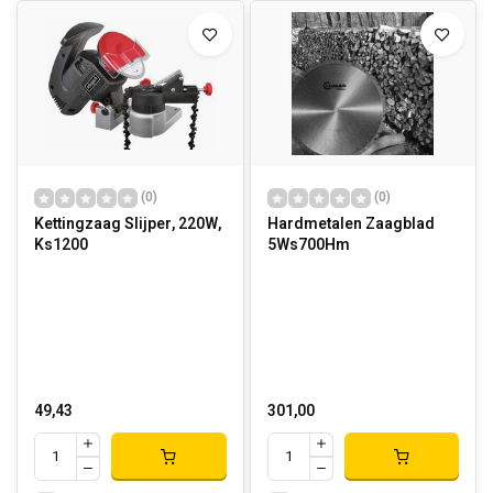
(0)
(0)
Kettingzaag Slijper, 220W,
Hardmetalen Zaagblad
Ks1200
5Ws700Hm
49,43
301,00