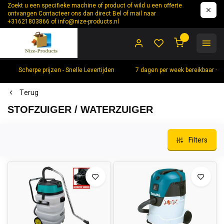
Zoekt u een specifieke machine of product of wild u een offerte
ontvangen Contacteer ons dan direct Bel of mail naar
+31621803866 of
info@nize-products.nl
0
Scherpe prijzen - Snelle Levertijden
7 dagen per week bereikbaar +
Terug
STOFZUIGER / WATERZUIGER
Filters