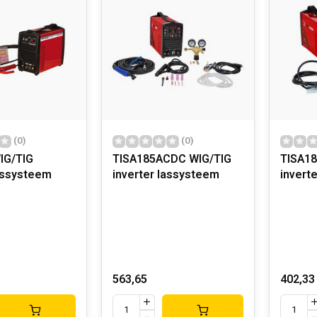
(0)
(0)
IG/TIG
TISA185ACDC WIG/TIG
TISA18
lassysteem
inverter lassysteem
invert
563,65
402,33