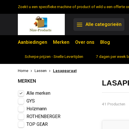
Zoekt u een specifieke machine of product of wild u een offerte
Alle categorieën
Aanbiedingen
Merken
Over ons
Blog
rtiment
Scherpe prijzen - Snelle Levertijden
7 dagen per week 
Home
Lassen
Lasapparaat
MERKEN
LASAP
Alle merken
GYS
41 Producten
Holzmann
ROTHENBERGER
TOP GEAR