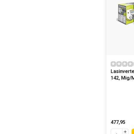
Lasinvert
142, Mig/
477,95