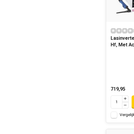
Lasinverte
Hf, Met A
719,95
Vergelij