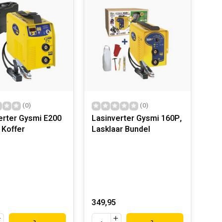
(0)
(0)
erter Gysmi E200
Lasinverter Gysmi 160P,
 Koffer
Lasklaar Bundel
349,95