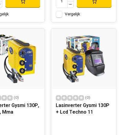
gelijk
Vergelijk
(0)
(0)
erter Gysmi 130P,
Lasinverter Gysmi 130P
 , Mma
+ Lcd Techno 11