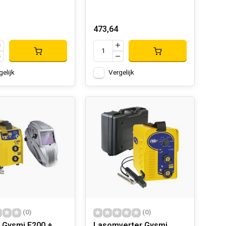
473,64
gelijk
Vergelijk
(0)
(0)
 Gysmi E200 +
Lasomverter Gysmi