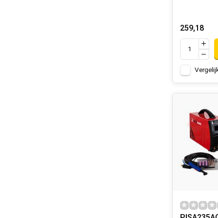
259,18
Vergelij
PISA235A