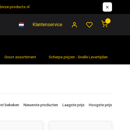
@nize-products.nl
0
Klantenservice
Groot assortiment
Scherpe prijzen - Snelle Levertijden
7 da
st bekeken
Nieuwste producten
Laagste prijs
Hoogste prijs