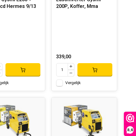
cd Hermes 9/13
200P, Koffer, Mma
339,00
gelijk
Vergelijk
8,6