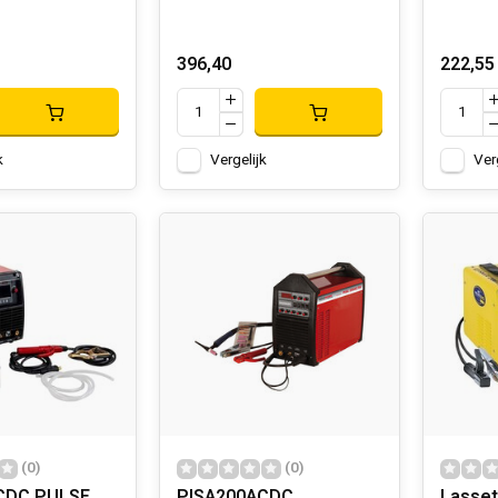
396,40
222,55
k
Vergelijk
Ver
(0)
(0)
CDC PULSE
PISA200ACDC
Lasset