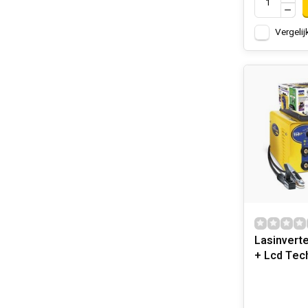
Vergelij
Lasinvert
+ Lcd Tec