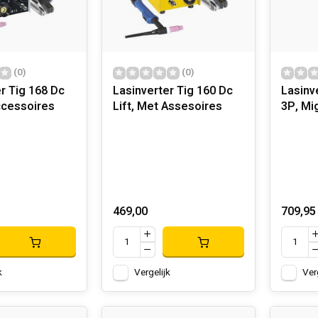
(0)
(0)
r Tig 168 Dc
Lasinverter Tig 160 Dc
Lasinv
ccessoires
Lift, Met Assesoires
3P, Mi
469,00
709,95
k
Vergelijk
Ver