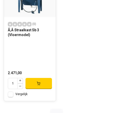
(0)
Ã‚Â·Straalkast Sb 3
(Vloermodel)
2.471,00
Vergelijk