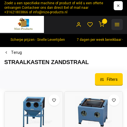
Zoekt u een specifieke machine of product of wild u een offerte
ontvangen Contacteer ons dan direct Bel of mail naar
+31621803866 of
info@nize-products.nl
0
Scherpe prijzen - Snelle Levertijden
7 dagen per week bereikbaar +
Terug
STRAALKASTEN ZANDSTRAAL
Filters