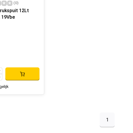
(0)
rukspuit 12Lt
V.Black 19Vbe
gelijk
1