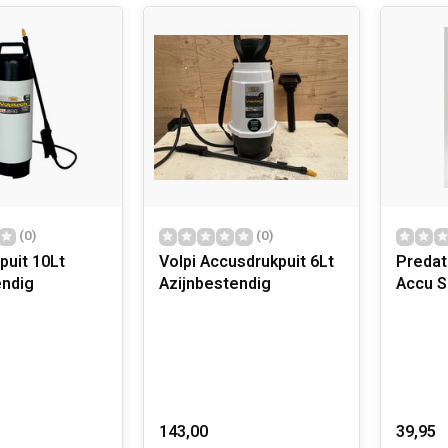
 continue evolutie.
an ontwerp tot testen, worden binnen het bedrijf ontwikkeld en 
ereenstemming met procedures die zijn vastgesteld en gegarande
ontinue en altijd up-to-date technologische onderzoek kon Volpi 
veau en een hoge mate van productbetrouwbaarheid.
r jaren heeft het bedrijf een eigen MERK – VOLPI ORIGINALE – g
I ORIGINALE staat in de nationale en internationale markten b
van hun producten
(0)
(0)
 productassortiment
puit 10Lt
Volpi Accusdrukpuit 6Lt
Predat
verkoop voorbehouden aan zijn klanten.
endig
Azijnbestendig
Accu S
143,00
39,95