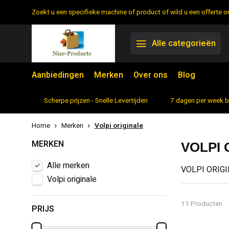
Zoekt u een specifieke machine of product of wild u een offerte
Alle categorieën
Aanbiedingen
Merken
Over ons
Blog
rtiment
Scherpe prijzen - Snelle Levertijden
7 dagen per week 
Home
Merken
Volpi originale
MERKEN
VOLPI 
Alle merken
VOLPI ORIG
Volpi originale
Davide en Lui
produceert ee
betrouwbaar e
11 Producten
PRIJS
Het bedrijf w
In de loop de