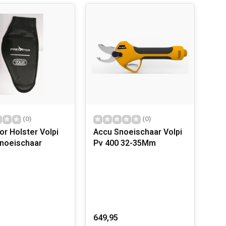
elke bewerking van de productiecyclus wordt nauwgezet
erd door de kwaliteitscertificering UNI EN ISO
een van de leiders op de markt zijn met een hoog
ebouwd waaronder de verschillende lijnen zijn
ekend om:
(0)
(0)
or Holster Volpi
Accu Snoeischaar Volpi
noeischaar
Pv 400 32-35Mm
649,95