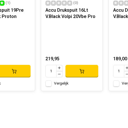
(1)
(0)
spuit 19Pre
Accu Drukspuit 16Lt
Accu D
k Proton
V.Black Volpi 20Vbe Pro
219,95
189,00
k
Vergelijk
Ver