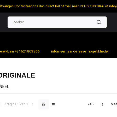
 ontvangen Contacteer ons dan direct Bel of mail naar +31621803866 of
info
bereikbaar +31621803866
infomeer naar de lease mogelijkheden
ORIGINALE
INEEL
gi Volpi Spa.
n compleet assortiment apparatuur voor landbouw, tuinieren en in
n gebruiksvriendelijk.
Pagina 1 van 1
Mee
erd in 1879 opgericht om handmatige rug spuiten te produceren.
r jaren is het productassortiment completer geworden met comp