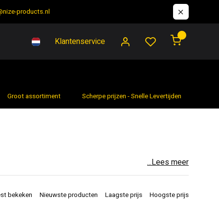
@nize-products.nl
0
Klantenservice
Groot assortiment
Scherpe prijzen - Snelle Levertijden
7 da
...Lees meer
dustrieel gebruik: kwaliteitsproducten, 100% getest,
st bekeken
Nieuwste producten
Laagste prijs
Hoogste prijs
ressiespuiten, stofdoeken en accuspuiten.