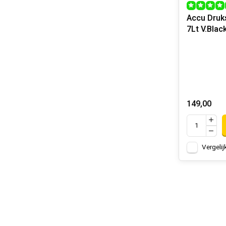
Accu Druk
7Lt V.Blac
149,00
Vergelij