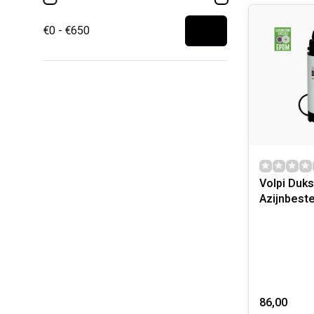
Een bedrijf in
€0 - €650
Alle fasen, v
gevolgd in ov
9001:2015.
Dankzij het c
kwaliteitsni
In de loop de
ingesloten.
Het merk VOLP
De kwaliteit 
Het complete
Volpi Duks
De dienst na 
Azijnbest
86,00