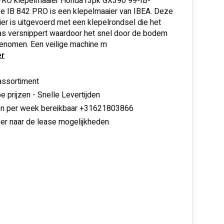
RO klepelmaaier Honda13pk GX390 99-IB-
 IB 842 PRO is een klepelmaaier van IBEA. Deze
er is uitgevoerd met een klepelrondsel die het
as versnippert waardoor het snel door de bodem
enomen. Een veilige machine m
r
assortiment
e prijzen - Snelle Levertijden
en per week bereikbaar +31621803866
er naar de lease mogelijkheden