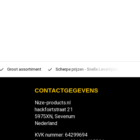
Groot assortiment
Scherpe prijzen - Snelle Levertijden
7 d
CONTACTGEGEVENS
Nize-products.nl
hackfoirtstraat 21
5975XN, Sevenum
Nederland
KVK nummer: 64299694