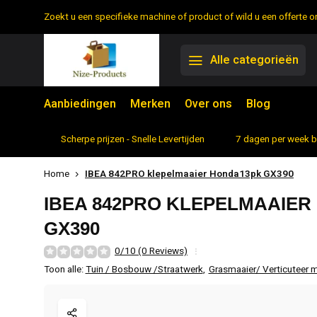
Zoekt u een specifieke machine of product of wild u een offerte
Alle categorieën
Aanbiedingen
Merken
Over ons
Blog
rtiment
Scherpe prijzen - Snelle Levertijden
7 dagen per week 
Home
IBEA 842PRO klepelmaaier Honda13pk GX390
IBEA 842PRO KLEPELMAAIER
GX390
0/10 (0 Reviews)
Toon alle:
Tuin / Bosbouw /Straatwerk
,
Grasmaaier/ Verticuteer 