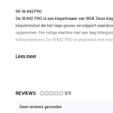
99-IB-842PRO
De IB 842 PRO is een klepelmaaier van IBEA. Deze klep
klepelrondsel die het ruige gewas versnippert waardoo
opgenomen. Een veilige machine met een laag trillings
trillingsdempers. De IB 842 PRO is uitgevoerd met me
Vermogen 13 pk GX390
Lees meer
Versnelling 4 v/w 2 a/w
Breed 75 cm
Hoogte afstelling traploos
Gewicht 175 kg
REVIEWS
0/5
Geen reviews gevonden