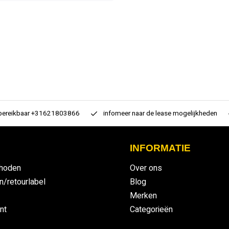
 bereikbaar +31621803866
infomeer naar de lease mogelijkheden
INFORMATIE
hoden
Over ons
n/retourlabel
Blog
Merken
nt
Categorieën