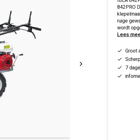
IBEA 842P
842PRO De
klepelmaai
ruige gew
wordt opg
Lees mee
Groot 
Scherp
7 dag
infome