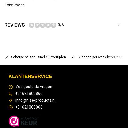
Lees meer
Lengte: 247 cm.
Hoogte: 9,5 cm.
Afname per set!
REVIEWS
0/5
Scherpe prijzen - Snelle Levertijden
7 dagen per week bereikbaar 
KLANTENSERVICE
Veelgestelde vragen
+31621803866
info@nize-products.nl
+31621803866