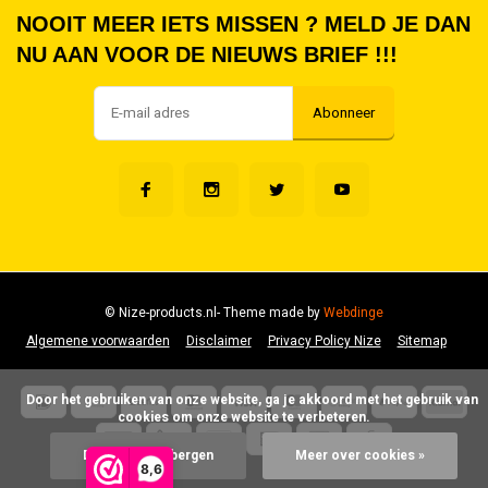
NOOIT MEER IETS MISSEN ? MELD JE DAN
NU AAN VOOR DE NIEUWS BRIEF !!!
Abonneer
© Nize-products.nl
- Theme made by
Webdinge
Algemene voorwaarden
Disclaimer
Privacy Policy Nize
Sitemap
      Door het gebruiken van onze website, ga je akkoord met het gebruik van 
cookies om onze website te verbeteren.

Dit bericht verbergen
Meer over cookies »
8,6