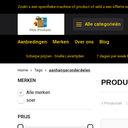
Zoekt u een specifieke machine of product of wild u een offerte
Alle categorieën
Aanbiedingen
Merken
Over ons
Blog
rtiment
Scherpe prijzen - Snelle Levertijden
7 dagen per week 
Home
Tags
aanhangeronderdelen
MERKEN
PRODU
Alle merken
soer
1 Producten
PRIJS