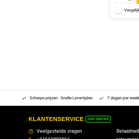
Vergelij
rtiment
Scherpe prijzen - Snelle Levertijden
7 dagen per week
KLANTENSERVICE
now opened
Veelgestelde vragen
Betaalmet