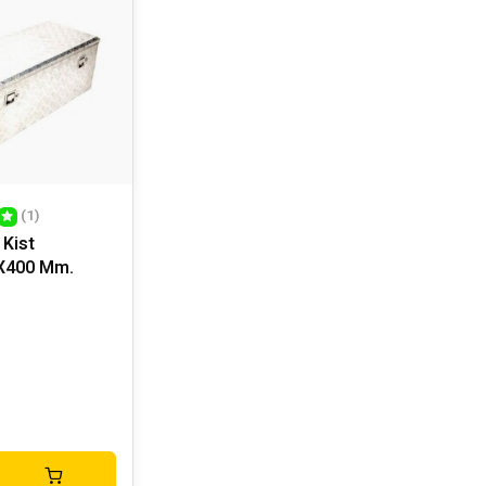
(1)
 Kist
X400 Mm.