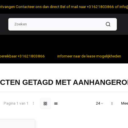
 ontvangen Contacteer ons dan direct Bel of mail naar +31621803866 of
info
bereikbaar +31621803866
infomeer naar de lease mogelijkheden
CTEN GETAGD MET AANHANGER
Pagina 1 van 1
Mee