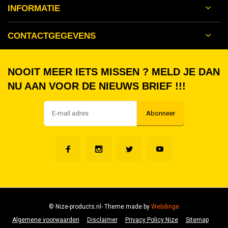
INFORMATIE
CONTACTGEGEVENS
NOOIT MEER IETS MISSEN ? MELD JE DAN
NU AAN VOOR DE NIEUWS BRIEF !!!
Abonneer
© Nize-products.nl
- Theme made by
Webdinge
Algemene voorwaarden
Disclaimer
Privacy Policy Nize
Sitemap