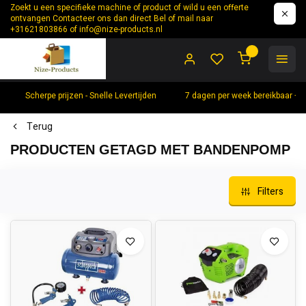
Zoekt u een specifieke machine of product of wild u een offerte
ontvangen Contacteer ons dan direct Bel of mail naar
+31621803866 of
info@nize-products.nl
0
Scherpe prijzen - Snelle Levertijden
7 dagen per week bereikbaar +
Terug
PRODUCTEN GETAGD MET BANDENPOMP
Filters