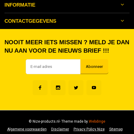
INFORMATIE
CONTACTGEGEVENS
NOOIT MEER IETS MISSEN ? MELD JE DAN
NU AAN VOOR DE NIEUWS BRIEF !!!
Abonneer
© Nize-products.nl
- Theme made by
Webdinge
Algemene voorwaarden
Disclaimer
Privacy Policy Nize
Sitemap