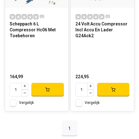
(0)
(0)
Scheppach 6 L
24 Volt Accu Compressor
Compressor Hc06 Met
Incl Accu En Lader
Toebehoren
G24Ack2
164,99
224,95
Vergelijk
Vergelijk
1