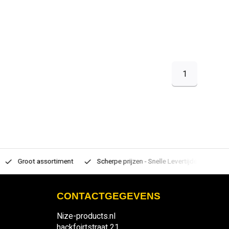
1
Groot assortiment
Scherpe prijzen - Snelle Levertijden
7 d
CONTACTGEGEVENS
Nize-products.nl
hackfoirtstraat 21