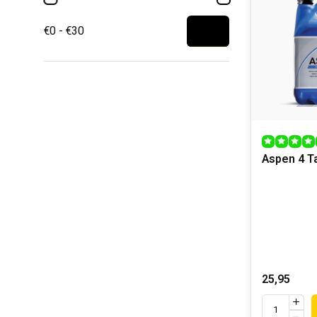
€0 - €30
Aspen 4 Ta
25,95