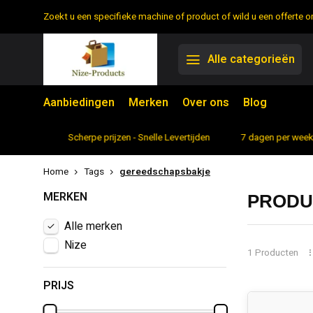
Zoekt u een specifieke machine of product of wild u een offerte
Alle categorieën
Aanbiedingen
Merken
Over ons
Blog
rtiment
Scherpe prijzen - Snelle Levertijden
7 dagen per week 
Home
Tags
gereedschapsbakje
MERKEN
PRODU
Alle merken
Nize
1 Producten
PRIJS