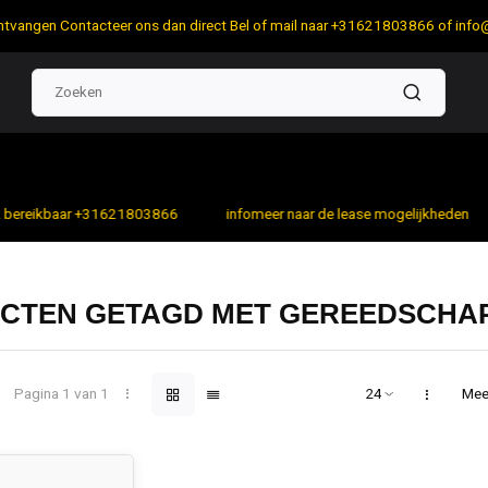
 ontvangen Contacteer ons dan direct Bel of mail naar +31621803866 of
info
bereikbaar +31621803866
infomeer naar de lease mogelijkheden
CTEN GETAGD MET GEREEDSCHA
Pagina 1 van 1
Mee