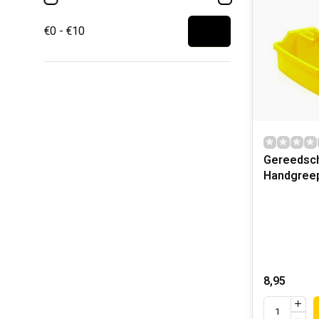
€0 - €10
Gereedsc
Handgree
8,95