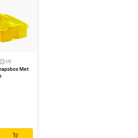
(0)
hapsbox Met
p