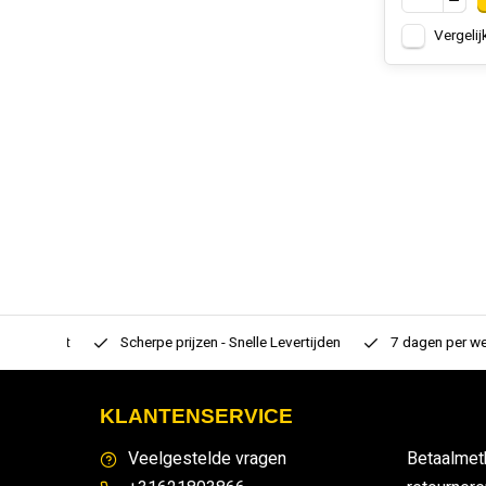
Vergelij
rtiment
Scherpe prijzen - Snelle Levertijden
7 dagen per week
KLANTENSERVICE
Veelgestelde vragen
Betaalmet