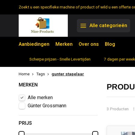
Zoekt u een specifieke machine of product of wild u een offerte
Alle categorieën
Aanbiedingen
Merken
Over ons
Blog
rtiment
Scherpe prijzen - Snelle Levertijden
7 dagen per week 
Home
Tags
gunter stapelaar
MERKEN
PRODU
Alle merken
Günter Grossmann
3 Producten
PRIJS