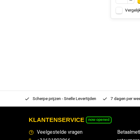
Vergelij
rtiment
Scherpe prijzen - Snelle Levertijden
7 dagen per week
KLANTENSERVICE
now opened
Veelgestelde vragen
Betaalmet