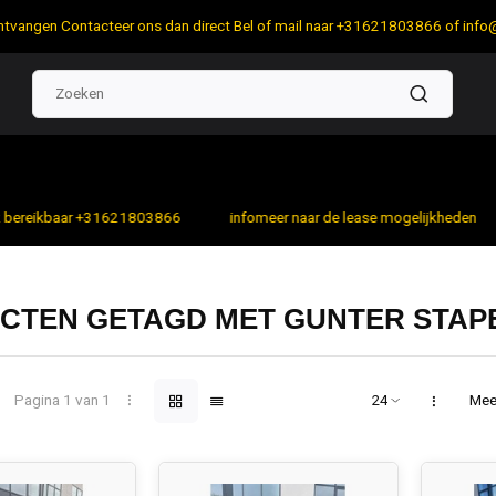
 ontvangen Contacteer ons dan direct Bel of mail naar +31621803866 of
info
bereikbaar +31621803866
infomeer naar de lease mogelijkheden
CTEN GETAGD MET GUNTER STAP
Pagina 1 van 1
Mee