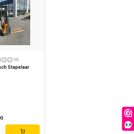
(0)
isch Stapelaar
00
8,6