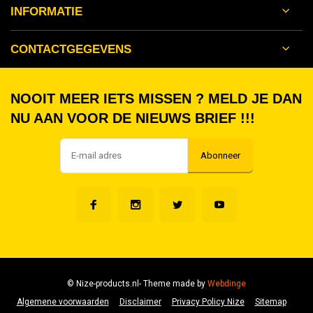
INFORMATIE
CONTACTGEGEVENS
NOOIT MEER IETS MISSEN ? MELD JE DAN
NU AAN VOOR DE NIEUWS BRIEF !!!
Abonneer
© Nize-products.nl
- Theme made by
Webdinge
Algemene voorwaarden
Disclaimer
Privacy Policy Nize
Sitemap