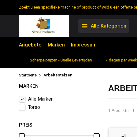
Zoekt u een specifieke machine of product of wild u een offerte
Alle Kategorien
Angebote
Marken
Impressum
rtiment
Scherpe prijzen - Snelle Levertijden
7 dagen per week 
Startseite
Arbeitsstelzen
MARKEN
ARBEI
Alle Marken
Torso
1 Produkte
PREIS