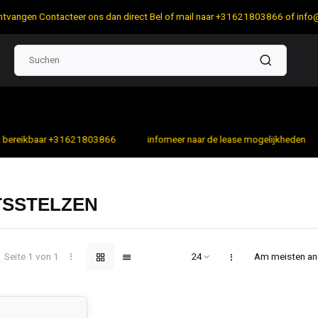
 ontvangen Contacteer ons dan direct Bel of mail naar +31621803866 of
info
bereikbaar +31621803866
infomeer naar de lease mogelijkheden
TSSTELZEN
Seite 1 von 1
Am meisten a