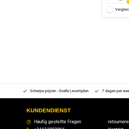
Verglei
rtiment
Scherpe prijzen - Snelle Levertijden
7 dagen per week
KUNDENDIENST
Häufig gestellte Fragen
retournere