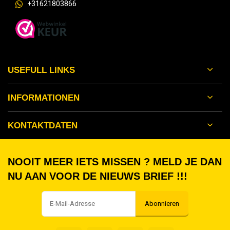
+31621803866
USEFULL LINKS
INFORMATIONEN
KONTAKTDATEN
NOOIT MEER IETS MISSEN ? MELD JE DAN
NU AAN VOOR DE NIEUWS BRIEF !!!
Abonnieren