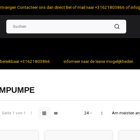
 ontvangen Contacteer ons dan direct Bel of mail naar +31621803866 of
info
bereikbaar +31621803866
infomeer naar de lease mogelijkheden
MPUMPE
Seite 1 von 1
Am meisten a