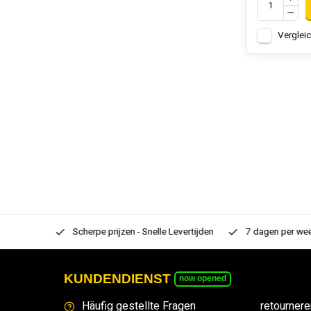
Verglei
rtiment
Scherpe prijzen - Snelle Levertijden
7 dagen per week
KUNDENDIENST
now opened
Häufig gestellte Fragen
retournere