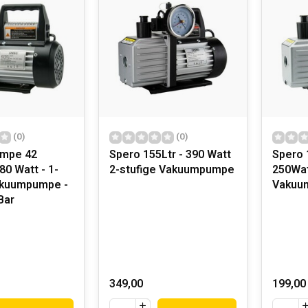
(0)
(0)
mpe 42
Spero 155Ltr - 390 Watt
Spero 1
80 Watt - 1-
2-stufige Vakuumpumpe
250Wat
akuumpumpe -
Vakuu
Bar
349,00
199,00