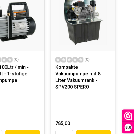
(0)
(0)
00Ltr / min -
Kompakte
t - 1-stufige
Vakuumpumpe mit 8
mpumpe
Liter Vakuumtank -
SPV200 SPERO
785,00
8,6