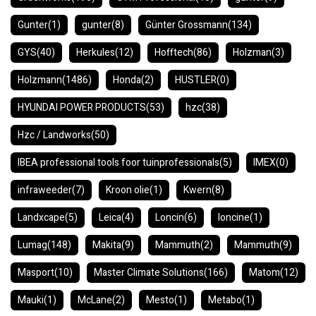
Gunter
(1)
gunter
(8)
Günter Grossmann
(134)
GYS
(40)
Herkules
(12)
Hofftech
(86)
Holzman
(3)
Holzmann
(1486)
Honda
(2)
HUSTLER
(0)
HYUNDAI POWER PRODUCTS
(53)
hzc
(38)
Hzc / Landworks
(50)
IBEA professional tools foor tuinprofessionals
(5)
IMEX
(0)
infraweeder
(7)
Kroon olie
(1)
Kwern
(8)
Landxcape
(5)
Leica
(4)
Loncin
(6)
loncine
(1)
Lumag
(148)
Makita
(9)
Mammuth
(2)
Mammuth
(9)
Masport
(10)
Master Climate Solutions
(166)
Matom
(12)
Mauki
(1)
McLane
(2)
Mesto
(1)
Metabo
(1)