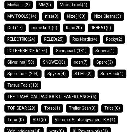
Michaelis
(2)
MM
(9)
Muck-Truck
(4)
MW TOOLS
(14)
nize
(3)
Nize
(160)
Nize Cleans
(5)
Orit
(47)
prime kraft
(0)
Rato
(20)
REHEAT
(0)
RELECTRIC
(24)
RELED
(25)
Rex Nordic
(4)
Rocky
(2)
ROTHENBERGER
(176)
Scheppach
(181)
Seneca
(1)
Silverline
(150)
SNOWEX
(6)
soer
(7)
Spero
(3)
Spero tools
(204)
Spyker
(4)
STIHL
(2)
Sun Head
(1)
Tarsus Tools
(13)
THE TRAFALGAR PADDOCK CLEANER RANGE
(6)
TOP GEAR
(29)
Torso
(1)
Trailer Gear
(3)
Tricel
(0)
Triton
(0)
VDT
(5)
Vlemmix Aanhangwagens B.V.
(1)
Volpi originale
(14)
worx
(0)
XL Power works
(1)