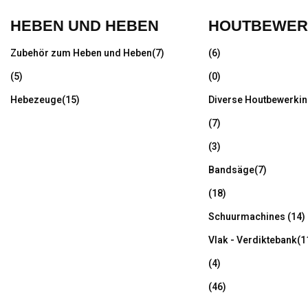
HEBEN UND HEBEN
HOUTBEWER
Zubehör zum Heben und Heben
(7)
(6)
(5)
(0)
Hebezeuge
(15)
Diverse Houtbewerki
(7)
(3)
Bandsäge
(7)
(18)
Schuurmachines
(14)
Vlak - Verdiktebank
(1
(4)
(46)