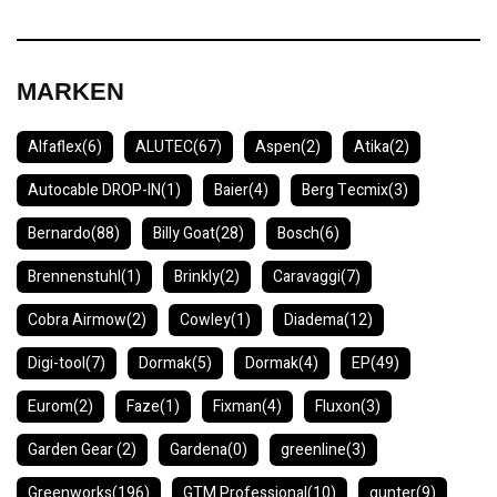
MARKEN
Alfaflex
(6)
ALUTEC
(67)
Aspen
(2)
Atika
(2)
Autocable DROP-IN
(1)
Baier
(4)
Berg Tecmix
(3)
Bernardo
(88)
Billy Goat
(28)
Bosch
(6)
Brennenstuhl
(1)
Brinkly
(2)
Caravaggi
(7)
Cobra Airmow
(2)
Cowley
(1)
Diadema
(12)
Digi-tool
(7)
Dormak
(5)
Dormak
(4)
EP
(49)
Eurom
(2)
Faze
(1)
Fixman
(4)
Fluxon
(3)
Garden Gear
(2)
Gardena
(0)
greenline
(3)
Greenworks
(196)
GTM Professional
(10)
gunter
(9)