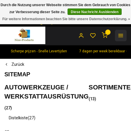
Durch die Nutzung unserer Webseite stimmen Sie dem Gebrauch von Cookies
zur Verbesserung dieser Seite zu.
Diese Nachricht Ausblenden
Zoekt u een specifieke machine of product of wild u een offerte
ontvangen Contacteer ons dan direct Bel of mail naar
Für weitere Informationen beachten Sie bitte unsere Datenschutzerklärung. »
+31621803866 of
info@nize-products.nl
0
Scherpe prijzen - Snelle Levertijden
7 dagen per week bereikbaar +
Zurück
SITEMAP
AUTOWERKZEUGE /
SORTIMENTE
WERKSTATTAUSRÜSTUNG
(13)
(27)
Distelkiste
(27)