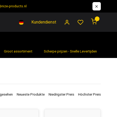
@nize-products.nl
0
Kundendienst
Groot assortiment
Scherpe prijzen - Snelle Levertijden
7 da
ngesehen
Neueste Produkte
Niedrigster Preis
Höchster Preis