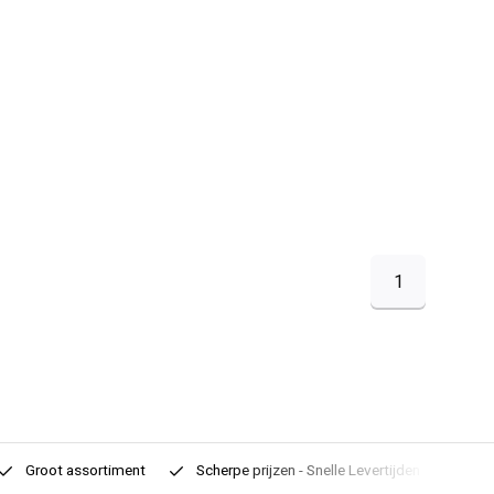
1
Groot assortiment
Scherpe prijzen - Snelle Levertijden
7 d