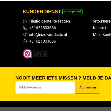
KUNDENDIENST
now opened
Häufig gestellte Fragen
retournere
+31621803866
Kontakt
info@nize-products.nl
Mein Kont
+31621803866
NOOIT MEER IETS MISSEN ? MELD JE DA
Abonnieren