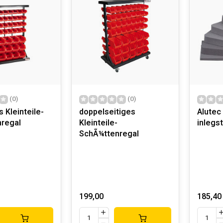
(0)
(0)
s Kleinteile-
doppelseitiges
Alutec
regal
Kleinteile-
inlegst
SchÃ¼ttenregal
199,00
185,40