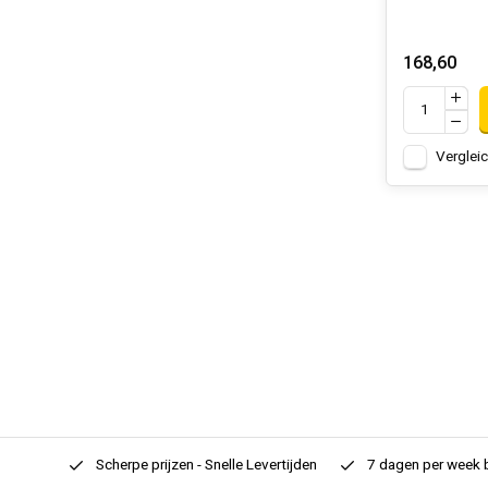
168,60
Verglei
rtiment
Scherpe prijzen - Snelle Levertijden
7 dagen per week