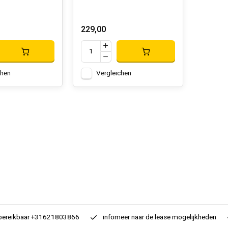
229,00
chen
Vergleichen
 bereikbaar +31621803866
infomeer naar de lease mogelijkheden