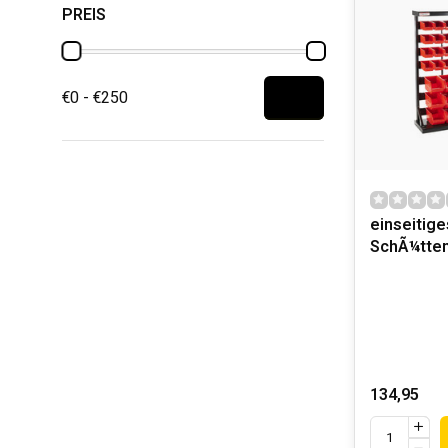
PREIS
€0 - €250
einseitige
SchÃ¼tten
134,95