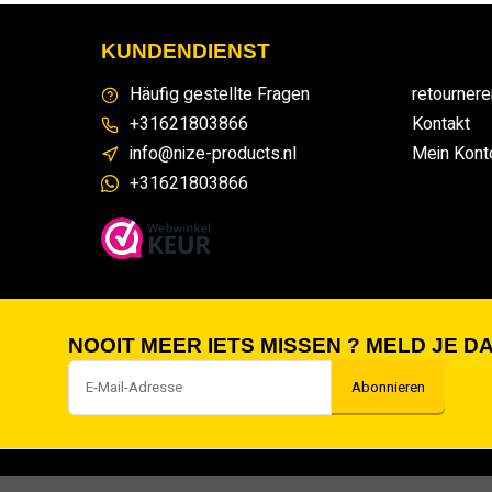
KUNDENDIENST
Häufig gestellte Fragen
retournere
+31621803866
Kontakt
info@nize-products.nl
Mein Kont
+31621803866
NOOIT MEER IETS MISSEN ? MELD JE DA
Abonnieren