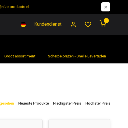
@nize-products.nl
0
Kundendienst
Groot assortiment
Scherpe prijzen - Snelle Levertijden
7 da
ngesehen
Neueste Produkte
Niedrigster Preis
Höchster Preis