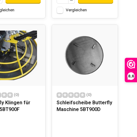
gleichen
Vergleichen
8,6
(0)
(0)
ly Klingen für
Schleifscheibe Butterfly
 5BT900F
Maschine 5BT900D