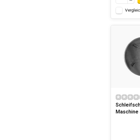
Verglei
Schleifsch
Maschine