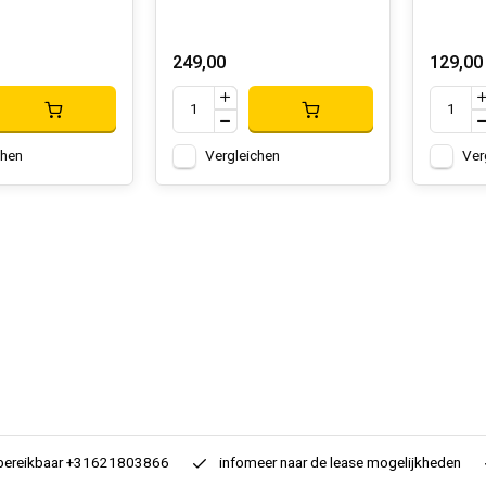
249,00
129,00
chen
Vergleichen
Ver
 bereikbaar +31621803866
infomeer naar de lease mogelijkheden