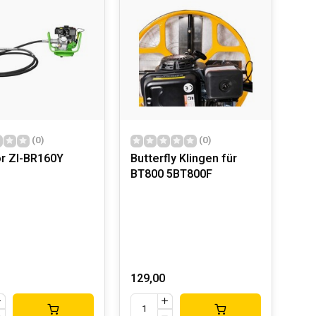
(0)
(0)
or ZI-BR160Y
Butterfly Klingen für
BT800 5BT800F
129,00