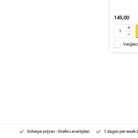
145,00
Verglei
rtiment
Scherpe prijzen - Snelle Levertijden
7 dagen per week