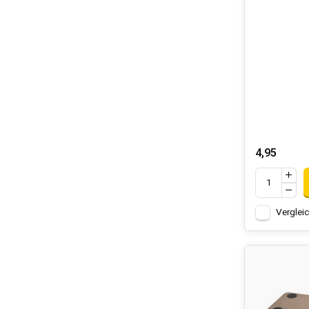
Ergonomie
intensive P
Robuste M
längere Le
GROSSE 
ELEKTR
Hofftech-Elek
4,95
Schleifmasch
Nize-Produk
.
HANDWE
Verglei
Das Sortimen
kleine Repara
Nize-Produk
.
SPEZIAL