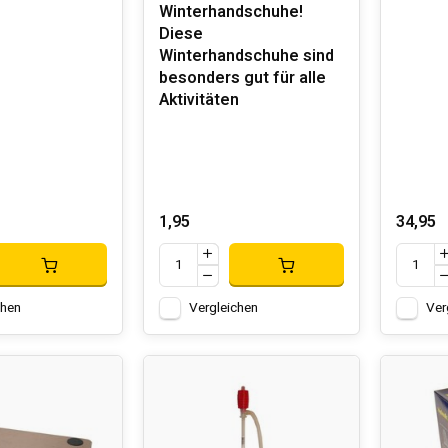
Winterhandschuhe!
 und Benutzerfreundlichkeit
: Die Geräte sind leicht und für d
Diese
rojekte.
Winterhandschuhe sind
aterialien
: Hofftech-Werkzeuge bestehen aus hochwertigen Leg
besonders gut für alle
bensdauer gewährleistet.
Aktivitäten
AUSWAHL
OWERKZEUGE
trowerkzeuge werden wegen ihrer Leistung und Vielseitigkeit ge
1,95
34,95
inen und Schlagschrauber, die sich ideal für komplexe Aufgabe
te
RKZEUGE
chen
Vergleichen
Ver
t an Handwerkzeugen umfasst Schraubendreher, Schraubenschlü
turen als auch für große Montageprojekte unverzichtbar
te
PRODUKTE