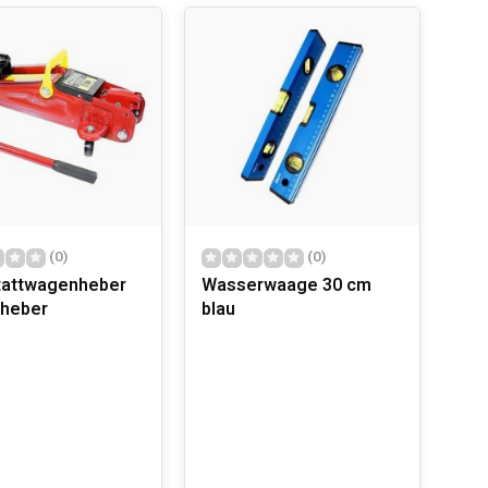
 und Multitools bis hin zu fortschrittlichen
itern, Mechanikern und Bastlern. Die Produkte eignen
und Sägemaschinen.
nsmeißel.
igungsgeräte
(0)
(0)
tattwagenheber
Wasserwaage 30 cm
heber
blau
nswerten Merkmalen ihrer Produkte gehören:
etriebene Geräte bieten nicht nur Leistung, sondern