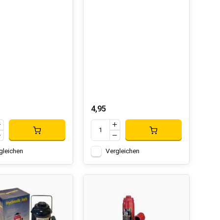
en Langzeitgebrauch ohne Belastung konzipiert, ideal für
ierungen und verschleißfesten Teilen, was eine
schätzt. Denken Sie an multifunktionale
4,95
n im Bauwesen eignen
gleichen
Vergleichen
ssel und Zangen. Diese Werkzeuge sind sowohl für