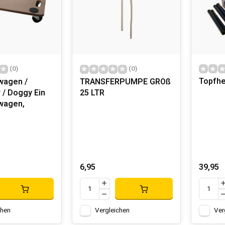
tet einzigartige Lösungen für spezifische Anwendungen, wie zum
e Marke für Profis mit Nischenbedürfnissen attraktiv
te
 UND SERVICE
(0)
(0)
tet über seine Vertriebshändler wie Nize Products umfassenden
Topfhe
wagen /
TRANSFERPUMPE GROß
und professioneller Unterstützung bei technischen Fragen. Dies 
 / Doggy Ein
25 LTR
wagen,
6,95
39,95
chen
Vergleichen
Ver