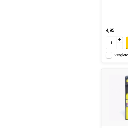
4,95
Verglei