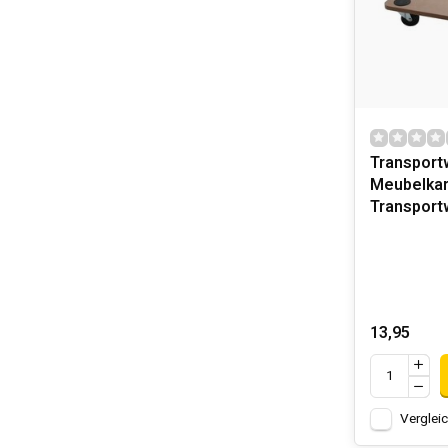
Hofftech bie
Dies macht di
Nize-Produk
.
SUPPORT
Hofftech bie
Transport
Ersatzteilen 
Meubelkar
Kauf.
Transport
13,95
Verglei