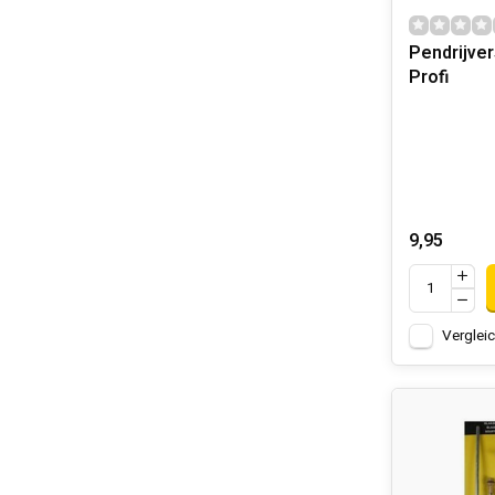
Pendrijver
Profi
9,95
Verglei