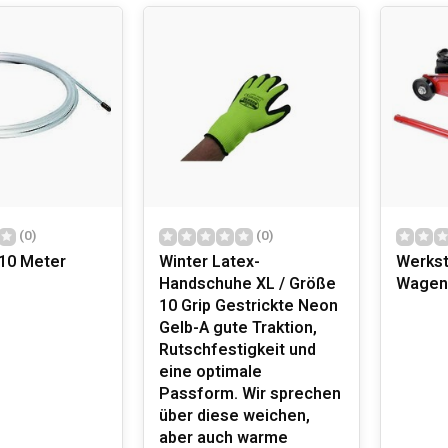
EDENE ANWENDUNGEN FÜR PROFIS
zeuge sind auf Vielseitigkeit ausgelegt. Von Schlagbohrmaschinen
nen konzentriert sich die Marke auf die Bedürfnisse von Bauarbe
ndungen in:
enovierung
: Hochwertige Bohrmaschinen, Wandfräsmaschinen 
d Holzbearbeitung
: Bandschleifer, Drehmaschinen und Präzisio
 und Wartung
: Staubsauger, Hochdruckreiniger und Teppichrein
ukte
ukte
(0)
(0)
10 Meter
Winter Latex-
Werks
Handschuhe XL / Größe
Wagen
10 Grip Gestrickte Neon
IVE PRODUKTMERKMALE
Gelb-A gute Traktion,
Rutschfestigkeit und
bindet Funktionalität mit moderner Technologie. Zu den bemerke
eine optimale
iziente Designs
: Werkzeuge wie LED-Beleuchtung und batterieb
Passform. Wir sprechen
ieeinsparungen
über diese weichen,
ukte
aber auch warme