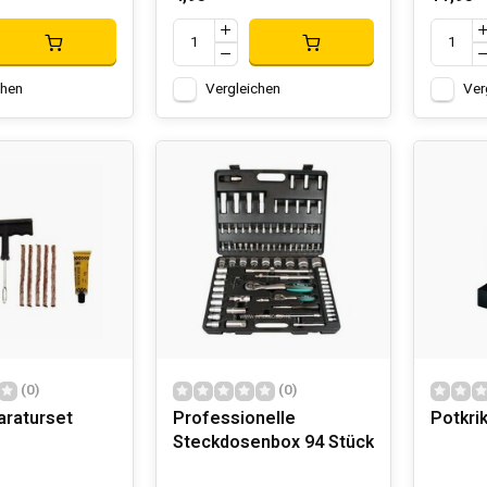
chen
Vergleichen
Ver
(0)
(0)
araturset
Professionelle
Potkrik
Steckdosenbox 94 Stück