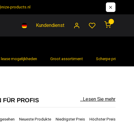
@nize-products.nl
0
Kundendienst
Groot assortiment
Scherpe prijzen - Snelle Levertijden
7 da
...Lesen Sie mehr
 FÜR PROFIS
 für Profis als auch für Heimwerker anbietet. Mit
Haushaltsgeräte, zeichnet sich Hofftech durch
ngesehen
Neueste Produkte
Niedrigster Preis
Höchster Preis
n wir die Kernprodukte und einzigartigen Funktionen von