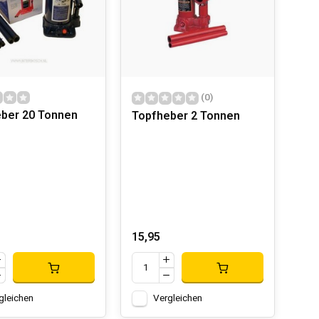
 Beispiel Diamantbohrer und Präzisionsschweißgeräte.
(0)
 After-Sales-Support. Kunden haben Zugang zu Zubehör,
ber 20 Tonnen
Topfheber 2 Tonnen
garantiert ein problemloses Erlebnis auch nach dem
15,95
gleichen
Vergleichen