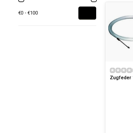
VERSCHI
€0 - €100
Hofftech-Werk
Schleifmaschi
sich für Anwe
Bau und R
Metall- un
Reinigung
Nize-Prod
Nize-Prod
.
Zugfeder 
INNOVAT
Hofftech ver
Energieeff
auch Energ
Nize-Prod
.