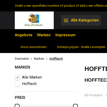
Zoekt u een specifieke machine of product of wild u een offerte
Alle Kategorien
Angebote
Marken
Impressum
rtiment
Scherpe prijzen - Snelle Levertijden
7 dagen per week 
Startseite
Marken
Hofftech
MARKEN
HOFFT
Alle Marken
HOFFTEC
Hofftech
Hofftech ist 
einer breiten
85 Produkte
PREIS
Funktionalitä
Hofftech, die