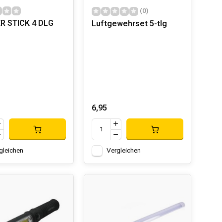
(0)
R STICK 4 DLG
Luftgewehrset 5-tlg
6,95
gleichen
Vergleichen