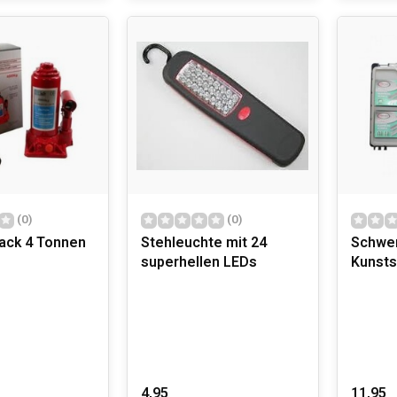
(0)
(0)
Jack 4 Tonnen
Stehleuchte mit 24
Schwer
superhellen LEDs
Kunsts
4,95
11,95