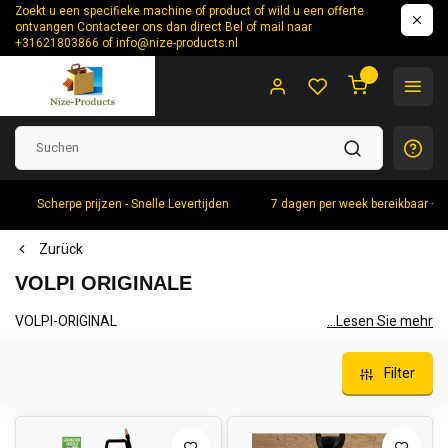
Zoekt u een specifieke machine of product of wild u een offerte
ontvangen Contacteer ons dan direct Bel of mail naar
+31621803866 of
info@nize-products.nl
0
Scherpe prijzen - Snelle Levertijden
7 dagen per week bereikbaar +
Zurück
VOLPI ORIGINALE
VOLPI-ORIGINAL
...Lesen Sie mehr
Davide und Luigi Volpi Spa.
Filter
produziert ein komplettes Sortiment an Geräten für die
Landwirtschaft, den Gartenbau und die Industrie: