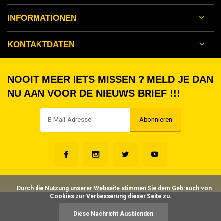
INFORMATIONEN
KONTAKTDATEN
NOOIT MEER IETS MISSEN ? MELD JE DAN
NU AAN VOOR DE NIEUWS BRIEF !!!
Abonnieren
      Durch die Nutzung unserer Webseite stimmen Sie dem Gebrauch von 
Cookies zur Verbesserung dieser Seite zu.

©
- Theme made by
Webdinge
Diese Nachricht Ausblenden