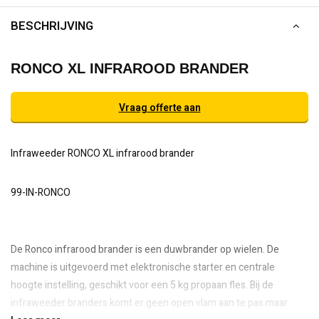
BESCHRIJVING
RONCO XL INFRAROOD BRANDER
Vraag offerte aan
Infraweeder RONCO XL infrarood brander
99-IN-RONCO
De Ronco infrarood brander is een duwbrander op wielen. De
machine is uitgevoerd met elektronische starter en centrale
hoogte instelling, geschikt voor een 5 kg propaan fles. Bij de
infraweeder branders komt er geen open vlam aan te pas maar