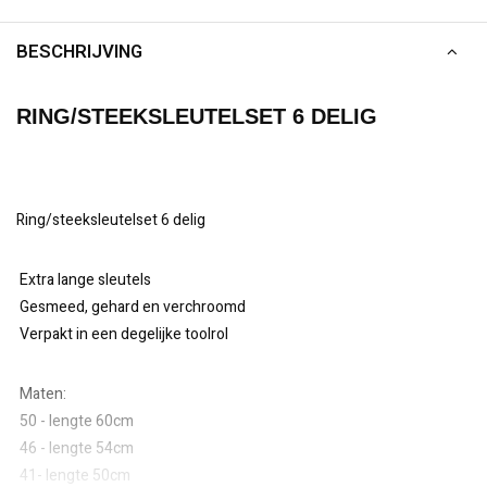
BESCHRIJVING
RING/STEEKSLEUTELSET 6 DELIG
Ring/steeksleutelset 6 delig
Extra lange sleutels
Gesmeed, gehard en verchroomd
Verpakt in een degelijke toolrol
Maten:
50 - lengte 60cm
46 - lengte 54cm
41- lengte 50cm