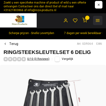
Zoekt u een specifieke machine of product of wild u een offerte
ontvangen Contacteer ons dan direct Bel of mail naar
+31621803866 of
info@nize-products.nl
0
Scherpe prijzen - Snelle Levertijden
7 dagen per week bereikbaar +
Terug
Art: GDR064
EAN:
RING/STEEKSLEUTELSET 6 DELIG
0/10 (0 Reviews)
Vergelijk