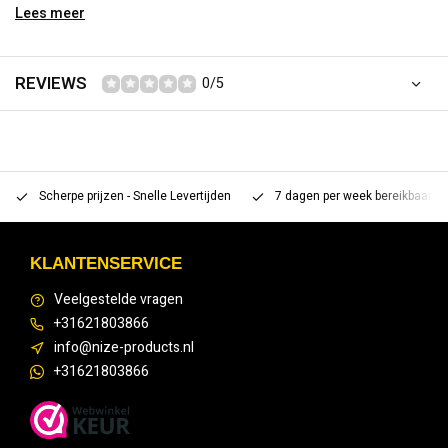
Lees meer
38 - lengte 47cm
36 - lengte 45cm
34 - lengte 44cm
REVIEWS
0/5
Scherpe prijzen - Snelle Levertijden
7 dagen per week bereikbaar 
KLANTENSERVICE
Veelgestelde vragen
+31621803866
info@nize-products.nl
+31621803866