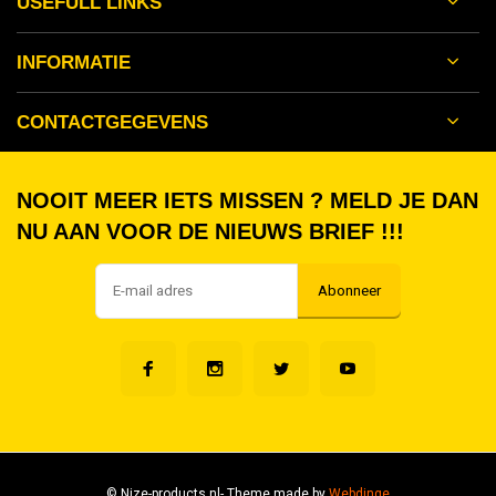
USEFULL LINKS
INFORMATIE
CONTACTGEGEVENS
NOOIT MEER IETS MISSEN ? MELD JE DAN
NU AAN VOOR DE NIEUWS BRIEF !!!
Abonneer
© Nize-products.nl
- Theme made by
Webdinge