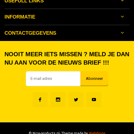
USEFULL LINKS
INFORMATIE
CONTACTGEGEVENS
NOOIT MEER IETS MISSEN ? MELD JE DAN
NU AAN VOOR DE NIEUWS BRIEF !!!
Abonneer
© Nize-products.nl
- Theme made by
Webdinge