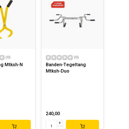
(0)
(0)
ng Mtksh-N
Banden-Tegeltang
Mtksh-Duo
240,00