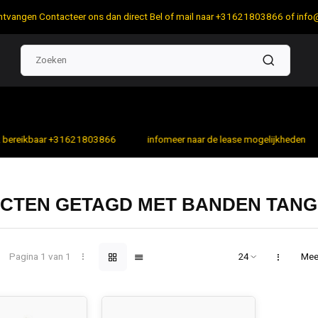
 ontvangen Contacteer ons dan direct Bel of mail naar +31621803866 of
info
bereikbaar +31621803866
infomeer naar de lease mogelijkheden
CTEN GETAGD MET BANDEN TANG
Pagina 1 van 1
Mee