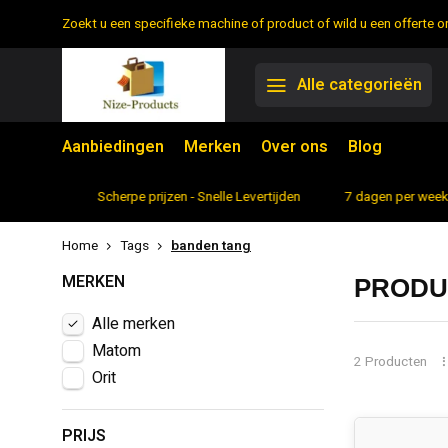
Zoekt u een specifieke machine of product of wild u een offerte
Alle categorieën
Aanbiedingen
Merken
Over ons
Blog
rtiment
Scherpe prijzen - Snelle Levertijden
7 dagen per week 
Home
Tags
banden tang
MERKEN
PRODU
Alle merken
Matom
2 Producten
Orit
PRIJS