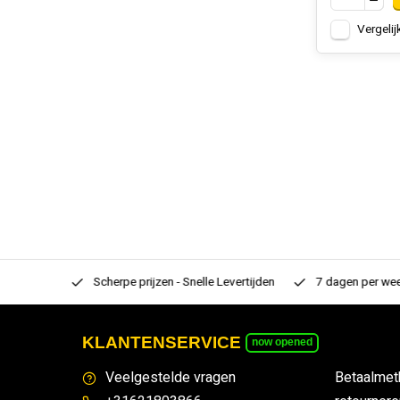
Vergelij
rtiment
Scherpe prijzen - Snelle Levertijden
7 dagen per week
KLANTENSERVICE
now opened
Veelgestelde vragen
Betaalmet