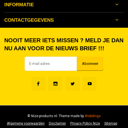
INFORMATIE
CONTACTGEGEVENS
NOOIT MEER IETS MISSEN ? MELD JE DAN
NU AAN VOOR DE NIEUWS BRIEF !!!
Abonneer
© Nize-products.nl
- Theme made by
Webdinge
Algemene voorwaarden
Disclaimer
Privacy Policy Nize
Sitemap