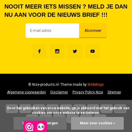
NOOIT MEER IETS MISSEN ? MELD JE DAN
NU AAN VOOR DE NIEUWS BRIEF !!!
Abonneer
© Nize-products.nl
- Theme made by
Webdinge
Algemene voorwaarden
Disclaimer
Privacy Policy Nize
Sitemap
      Door het gebruiken van onze website, ga je akkoord met het gebruik van 
cookies om onze website te verbeteren.

Dit bericht verbergen
Meer over cookies »
8,6