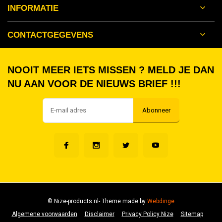
INFORMATIE
CONTACTGEGEVENS
NOOIT MEER IETS MISSEN ? MELD JE DAN
NU AAN VOOR DE NIEUWS BRIEF !!!
Abonneer
© Nize-products.nl
- Theme made by
Webdinge
Algemene voorwaarden
Disclaimer
Privacy Policy Nize
Sitemap