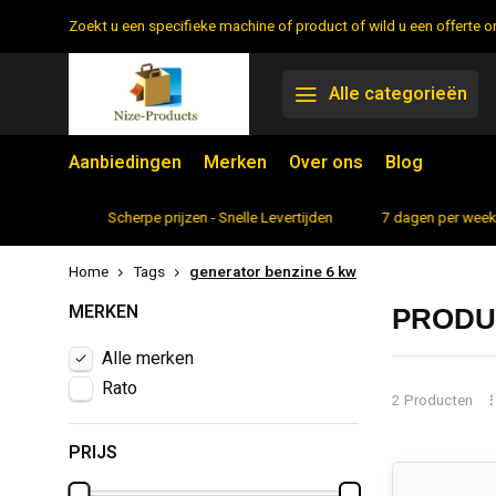
Zoekt u een specifieke machine of product of wild u een offerte
Alle categorieën
Aanbiedingen
Merken
Over ons
Blog
rtiment
Scherpe prijzen - Snelle Levertijden
7 dagen per week 
Home
Tags
generator benzine 6 kw
MERKEN
PRODU
Alle merken
Rato
2 Producten
PRIJS