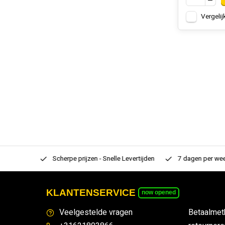
Vergelij
rtiment
Scherpe prijzen - Snelle Levertijden
7 dagen per week
KLANTENSERVICE
now opened
Veelgestelde vragen
Betaalmet