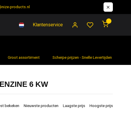
@nize-products.nl
0
Klantenservice
Groot assortiment
Scherpe prijzen - Snelle Levertijden
7 da
ENZINE 6 KW
st bekeken
Nieuwste producten
Laagste prijs
Hoogste prijs