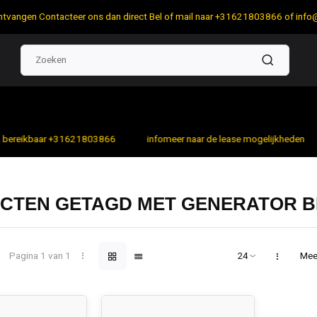
 ontvangen Contacteer ons dan direct Bel of mail naar +31621803866 of
info
bereikbaar +31621803866
infomeer naar de lease mogelijkheden
CTEN GETAGD MET GENERATOR B
Pagina 1 van 1
Mee