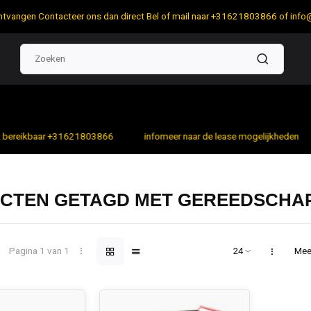
 ontvangen Contacteer ons dan direct Bel of mail naar +31621803866 of
info
bereikbaar +31621803866
infomeer naar de lease mogelijkheden
CTEN GETAGD MET GEREEDSCHA
Pagina 1 van 1
Mee