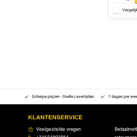
Vergelij
rtiment
Scherpe prijzen - Snelle Levertijden
7 dagen per week
KLANTENSERVICE
Veelgestelde vragen
Betaalmet