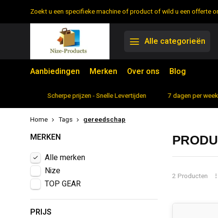
Zoekt u een specifieke machine of product of wild u een offerte
Alle categorieën
Aanbiedingen
Merken
Over ons
Blog
rtiment
Scherpe prijzen - Snelle Levertijden
7 dagen per week 
Home
Tags
gereedschap
MERKEN
PRODU
Alle merken
Nize
2 Producten
TOP GEAR
PRIJS