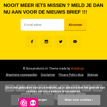
NOOIT MEER IETS MISSEN ? MELD JE DAN
NU AAN VOOR DE NIEUWS BRIEF !!!
Abonneer
© Nize-products.nl
- Theme made by
Webdinge
Algemene voorwaarden
Disclaimer
Privacy Policy Nize
Sitemap
      Door het gebruiken van onze website, ga je akkoord met het gebruik van 
cookies om onze website te verbeteren.

Dit bericht verbergen
Meer over cookies »
8,6