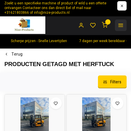
Zoekt u een specifieke machine of product of wild u een offerte
ontvangen Contacteer ons dan direct Bel of mail naar
+31621803866 of
info@nize-products.nl
0
Scherpe prijzen - Snelle Levertijden
7 dagen per week bereikbaar +
Terug
PRODUCTEN GETAGD MET HERFTUCK
Filters