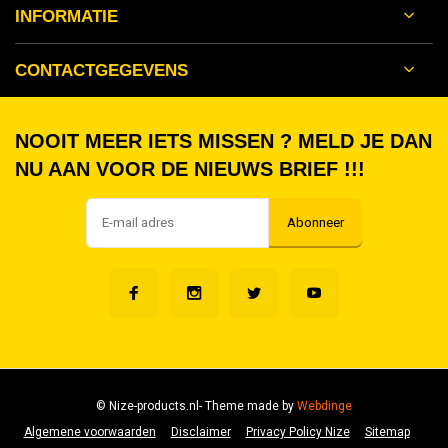
INFORMATIE
CONTACTGEGEVENS
NOOIT MEER IETS MISSEN ? MELD JE DAN
NU AAN VOOR DE NIEUWS BRIEF !!!
Abonneer
© Nize-products.nl
- Theme made by
Webdinge
Algemene voorwaarden
Disclaimer
Privacy Policy Nize
Sitemap