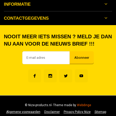
INFORMATIE
CONTACTGEGEVENS
NOOIT MEER IETS MISSEN ? MELD JE DAN
NU AAN VOOR DE NIEUWS BRIEF !!!
Abonneer
© Nize-products.nl
- Theme made by
Webdinge
Algemene voorwaarden
Disclaimer
Privacy Policy Nize
Sitemap