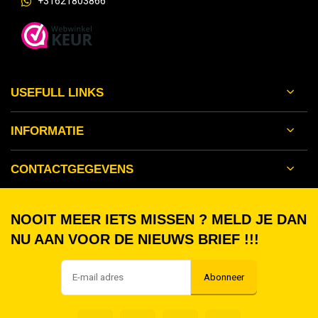
+31621803866
USEFULL LINKS
INFORMATIE
CONTACTGEGEVENS
NOOIT MEER IETS MISSEN ? MELD JE DAN
NU AAN VOOR DE NIEUWS BRIEF !!!
Abonneer