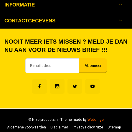
INFORMATIE
CONTACTGEGEVENS
NOOIT MEER IETS MISSEN ? MELD JE DAN
NU AAN VOOR DE NIEUWS BRIEF !!!
Abonneer
© Nize-products.nl
- Theme made by
Webdinge
Algemene voorwaarden
Disclaimer
Privacy Policy Nize
Sitemap