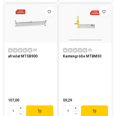
(0)
(0)
afreilat MTSB900
Kantengröße MTBM30
107,00
59,29