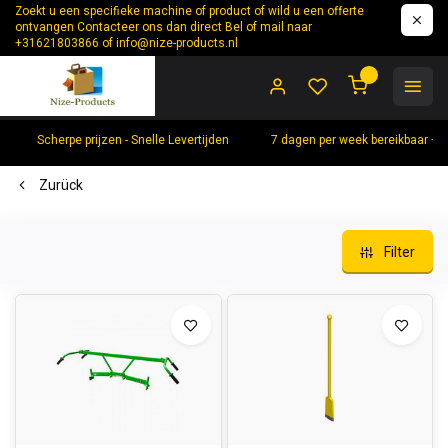
Zoekt u een specifieke machine of product of wild u een offerte
ontvangen Contacteer ons dan direct Bel of mail naar
+31621803866 of
info@nize-products.nl
0
Scherpe prijzen - Snelle Levertijden
7 dagen per week bereikbaar +
Zurück
Filter