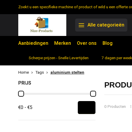
Zoekt u een specifieke machine of product of wild u een offerte
Alle categorieën
Aanbiedingen
Merken
Over ons
Blog
rtiment
Scherpe prijzen - Snelle Levertijden
7 dagen per week 
Home
Tags
aluminium stelten
PRIJS
PRODU
0 Producten
€0 - €5