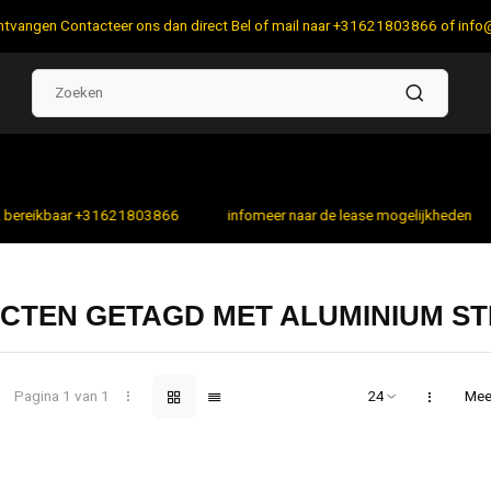
 ontvangen Contacteer ons dan direct Bel of mail naar +31621803866 of
info
bereikbaar +31621803866
infomeer naar de lease mogelijkheden
CTEN GETAGD MET ALUMINIUM ST
Pagina 1 van 1
Mee