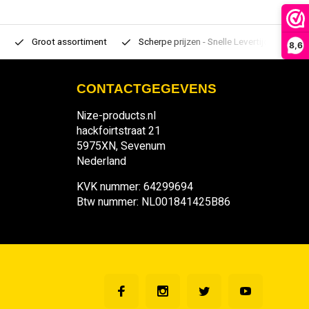
Groot assortiment
Scherpe prijzen - Snelle Levertijden
7 d
8,6
CONTACTGEGEVENS
Nize-products.nl
hackfoirtstraat 21
5975XN, Sevenum
Nederland
KVK nummer: 64299694
Btw nummer: NL001841425B86