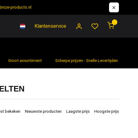
@nize-products.nl
0
Klantenservice
Groot assortiment
Scherpe prijzen - Snelle Levertijden
7 da
ELTEN
st bekeken
Nieuwste producten
Laagste prijs
Hoogste prijs