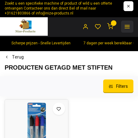
Zoekt u een specifieke machine of product of wild u een offerte
ontvangen Contacteer ons dan direct Bel of mail naar
+31621803866 of
info@nize-products.nl
0
Scherpe prijzen - Snelle Levertijden
7 dagen per week bereikbaar +
Terug
PRODUCTEN GETAGD MET STIFTEN
Filters