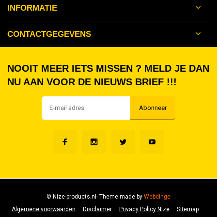
INFORMATIE
CONTACTGEGEVENS
NOOIT MEER IETS MISSEN ? MELD JE DAN
NU AAN VOOR DE NIEUWS BRIEF !!!
Abonneer
© Nize-products.nl
- Theme made by
Webdinge
Algemene voorwaarden
Disclaimer
Privacy Policy Nize
Sitemap