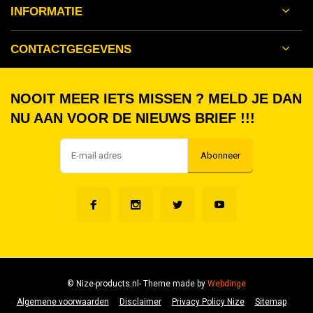
INFORMATIE
CONTACTGEGEVENS
NOOIT MEER IETS MISSEN ? MELD JE DAN
NU AAN VOOR DE NIEUWS BRIEF !!!
Abonneer
© Nize-products.nl
- Theme made by
Webdinge
Algemene voorwaarden
Disclaimer
Privacy Policy Nize
Sitemap