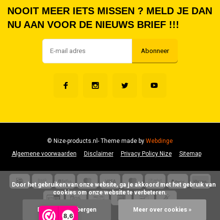
NOOIT MEER IETS MISSEN ? MELD JE DAN
NU AAN VOOR DE NIEUWS BRIEF !!!
Abonneer
© Nize-products.nl
- Theme made by
Webdinge
Algemene voorwaarden
Disclaimer
Privacy Policy Nize
Sitemap
      Door het gebruiken van onze website, ga je akkoord met het gebruik van 
cookies om onze website te verbeteren.

Dit bericht verbergen
Meer over cookies »
8,6