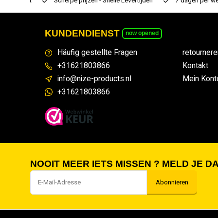
rtiment
Scherpe prijzen - Snelle Levertijden
7 dagen per week
KUNDENDIENST
now opened
Häufig gestellte Fragen
retournere
+31621803866
Kontakt
info@nize-products.nl
Mein Kont
+31621803866
NOOIT MEER IETS MISSEN ? MELD JE DA
Abonnieren