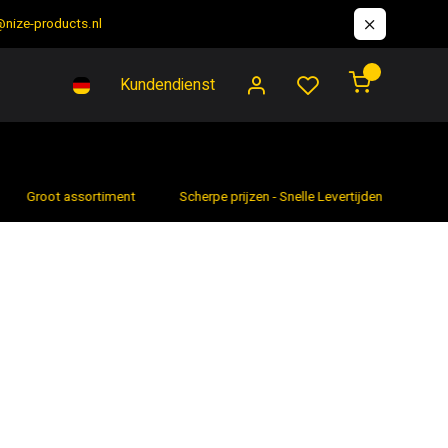
@nize-products.nl
0
Kundendienst
Groot assortiment
Scherpe prijzen - Snelle Levertijden
7 da