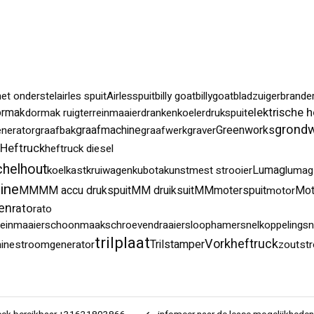
et onderstel
airles spuit
Airlesspuit
billy goat
billygoat
bladzuiger
brande
elektrische h
ormak
dormak ruigterreinmaaier
drankenkoeler
drukspuit
grond
graafmachine
Greenworks
enerator
graafbak
graafwerk
graver
Heftruck
heftruck diesel
chelhout
Lumag
koelkast
kruiwagen
kubota
kunstmest strooier
lumag
ine
MM
MM accu drukspuit
MM druiksuit
MMmoterspuit
Mot
motor
en
rato
rato
reinmaaier
schoonmaak
schroevendraaier
sloophamer
snelkoppeling
sn
trilplaat
Vorkheftruck
Trilstamper
ine
stroomgenerator
zoutstr