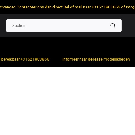
 ontvangen Contacteer ons dan direct Bel of mail naar +31621803866 of
info
bereikbaar +31621803866
infomeer naar de lease mogelijkheden