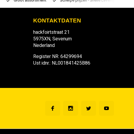
Groot assortiment
Scherpe prijzen - Snelle Levertijden
7 d
KONTAKTDATEN
hackfoirtstraat 21
5975XN, Sevenum
Nederland
Register NR: 64299694
Ust idnr.: NL001841425B86