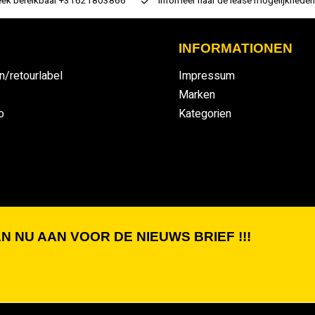
 bereikbaar +31621803866
infomeer naar de lease mogelijkheden
INFORMATIONEN
n/retourlabel
Impressum
Marken
o
Kategorien
N NU AAN VOOR DE NIEUWS BRIEF !!!