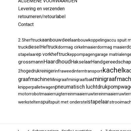
ALGEMENE VOORWAARDEN
Levering en verzenden
retourneren/retourlabel
Contact
aanbouwdeel
2.5herftruck
aanbouwkoppeling
accu spuit m
dieselHeftruck
truck
dormag cirkelmaaier
dormag maaier
d
ep vorkheftruck
stapelaar
eppompagen
garage matrialen
g
Haardhoud
grossmann
Handgereedschap
Hakselaar
kachel
ka
2
hogedrukreiniger
infraweed
interntransport
minigraafmach
graafmachine
Minigraaf
minigraafbak
pompwag
pneumatisch luchtdruk
knipper
palletwagen
motor
robotmaaier
ruigterreinmaaier
ruwtereinmaaier
ruwter
stapelaar
spuit
werkstelten
spuit met onderstel
strooimach