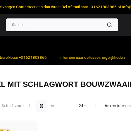
 ontvangen Contacteer ons dan direct Bel of mail naar +31621803866 of
info
bereikbaar +31621803866
infomeer naar de lease mogelijkheden
EL MIT SCHLAGWORT BOUWZWAAI
Seite 1 von 1
Am meisten a