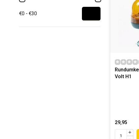
€0 - €30
Rundumke
Volt H1
29,95