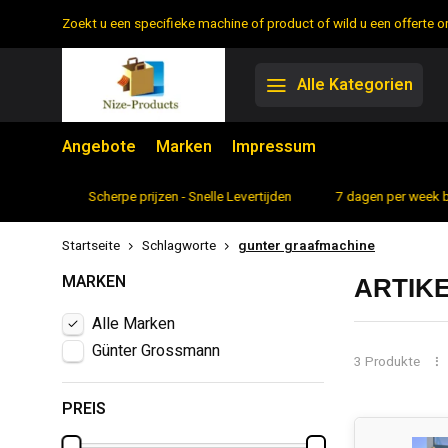
Zoekt u een specifieke machine of product of wild u een offerte
Alle Kategorien
Angebote
Marken
Impressum
rtiment
Scherpe prijzen - Snelle Levertijden
7 dagen per week 
Startseite
Schlagworte
gunter graafmachine
MARKEN
ARTIK
Alle Marken
Günter Grossmann
3 Produkte
PREIS