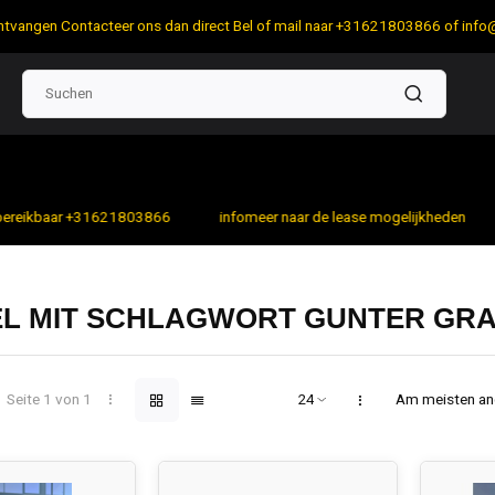
 ontvangen Contacteer ons dan direct Bel of mail naar +31621803866 of
info
bereikbaar +31621803866
infomeer naar de lease mogelijkheden
EL MIT SCHLAGWORT GUNTER GR
Seite 1 von 1
Am meisten a