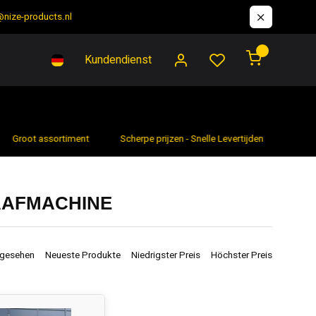
@nize-products.nl
0
Kundendienst
Groot assortiment
Scherpe prijzen - Snelle Levertijden
7 da
AAFMACHINE
ngesehen
Neueste Produkte
Niedrigster Preis
Höchster Preis