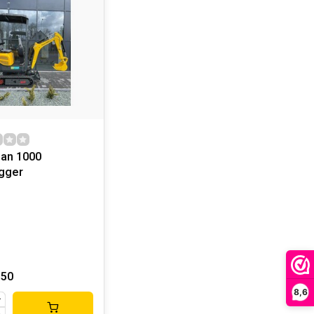
an 1000
gger
,50
8,6