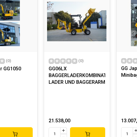
(0)
(0)
GG Jap
r GG1050
GG06LX
Miniba
BAGGERLADERKOMBINATIONEN
LADER UND BAGGERARM
21.538,00
13.007