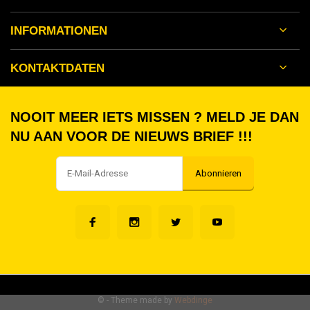
INFORMATIONEN
KONTAKTDATEN
NOOIT MEER IETS MISSEN ? MELD JE DAN
NU AAN VOOR DE NIEUWS BRIEF !!!
Abonnieren
©
- Theme made by
Webdinge