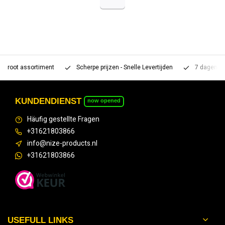
t
Scherpe prijzen - Snelle Levertijden
7 dagen per week bereikbaa
KUNDENDIENST
now opened
Häufig gestellte Fragen
+31621803866
info@nize-products.nl
+31621803866
USEFULL LINKS