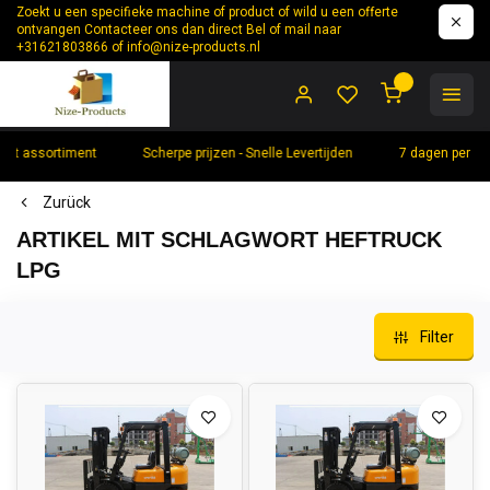
Zoekt u een specifieke machine of product of wild u een offerte
ontvangen Contacteer ons dan direct Bel of mail naar
+31621803866 of
info@nize-products.nl
0
t
Scherpe prijzen - Snelle Levertijden
7 dagen per week bereikbaar
Zurück
ARTIKEL MIT SCHLAGWORT HEFTRUCK
LPG
Filter